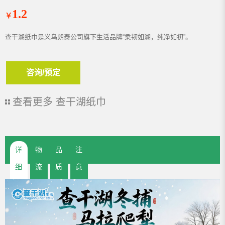
1.2
￥
查干湖纸巾是义乌朗泰公司旗下生活品牌“柔韧如湖，纯净如初”。
咨询/预定
查看更多
查干湖纸巾
详
物
品
注
细
流
质
意
介
运
保
事
绍
输
证
项