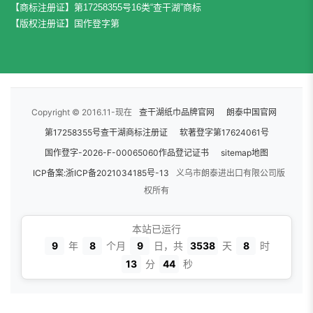
【商标注册证】第17258355号16类“查干湖”商标
【版权注册证】国作登字第
Copyright © 2016.11-现在
查干湖纸巾品牌官网
朗泰中国官网
第17258355号查干湖商标注册证
软著登字第17624061号
国作登字-2026-F-00065060作品登记证书
sitemap地图
ICP备案:浙ICP备2021034185号-13
义乌市朗泰进出口有限公司版
权所有
本站已运行
9
年
8
个月
9
日，共
3538
天
8
时
13
分
44
秒