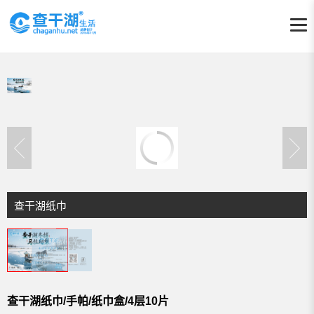
查干湖纸巾
查干湖纸巾/手帕/纸巾盒/4层10片