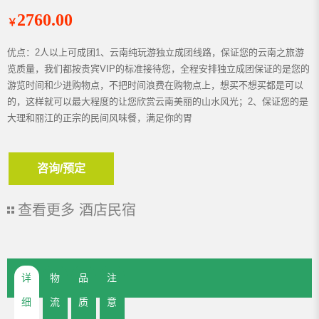
2760.00
￥
优点：2人以上可成团1、云南纯玩游独立成团线路，保证您的云南之旅游
览质量，我们都按贵宾VIP的标准接待您，全程安排独立成团保证的是您的
游览时间和少进购物点，不把时间浪费在购物点上，想买不想买都是可以
的，这样就可以最大程度的让您欣赏云南美丽的山水风光；2、保证您的是
大理和丽江的正宗的民间风味餐，满足你的胃
咨询/预定
查看更多
酒店民宿
详
物
品
注
细
流
质
意