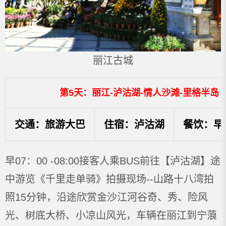
丽江古城
第5天：丽江-泸沽湖-情人沙滩-里格半岛
交通：旅游大巴
住宿：泸沽湖
餐饮：早
早07：00 -08:00接客人乘BUS前往【泸沽湖】途
中游览《千里走单骑》拍摄现场--山路十八湾拍
照15分钟，沿途欣赏金沙江河谷奇、秀、险风
光、树底大桥、小凉山风光，车辆在丽江到宁蒗