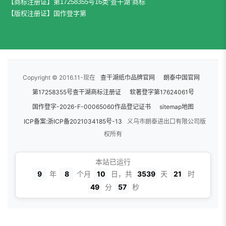
【商标注册证】第17258355号16类“查干湖”商标
【版权注册证】国作登字第
Copyright © 2016.11-现在
查干湖纸巾品牌官网
朗泰中国官网
第17258355号查干湖商标注册证
软著登字第17624061号
国作登字-2026-F-00065060作品登记证书
sitemap地图
ICP备案:浙ICP备2021034185号-13
义乌市朗泰进出口有限公司版
权所有
本站已运行
9
年
8
个月
10
日，共
3539
天
21
时
49
分
58
秒