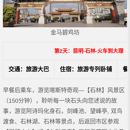
金马碧鸡坊
第2天：昆明-石林-火车到大理
交通：旅游大巴
住宿：旅游专列卧铺
餐
早餐后乘车，游览喀斯特奇观—【石林】风景区
（150分钟），聆听每一块石头向您述说的故
事，游览阿诗玛化身石，剑峰池、望峰亭, 双鸟
渡食、石林湖、石林等景点，后返回市区参观