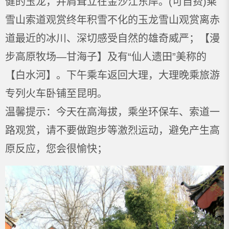
健的玉龙，并肩耸立在金沙江东岸。(可自费)乘
雪山索道观赏终年积雪不化的玉龙雪山观赏离赤
道最近的冰川、深切感受自然的雄奇威严；【漫
步高原牧场—甘海子】及有“仙人遗田”美称的
【白水河】。下午乘车返回大理，大理晚乘旅游
专列火车卧铺至昆明。
温馨提示：今天在高海拔，乘坐环保车、索道一
路观赏，请不要做跑步等激烈运动，避免产生高
原反应，您会很愉快；