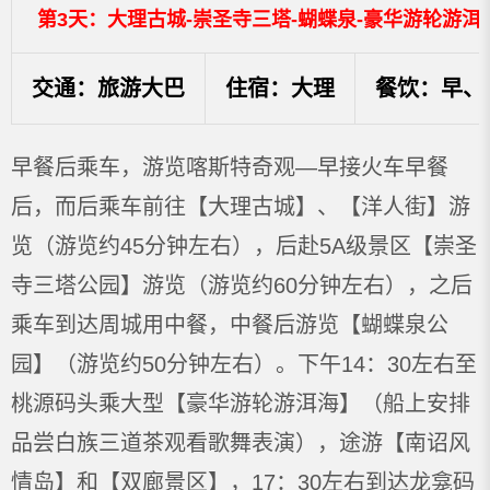
第3天：大理古城-崇圣寺三塔-蝴蝶泉-豪华游轮游洱
交通：旅游大巴
住宿：大理
餐饮：早、
早餐后乘车，游览喀斯特奇观—早接火车早餐
后，而后乘车前往【大理古城】、【洋人街】游
览（游览约45分钟左右），后赴5A级景区【崇圣
寺三塔公园】游览（游览约60分钟左右），之后
乘车到达周城用中餐，中餐后游览【蝴蝶泉公
园】（游览约50分钟左右）。下午14：30左右至
桃源码头乘大型【豪华游轮游洱海】（船上安排
品尝白族三道茶观看歌舞表演），途游【南诏风
情岛】和【双廊景区】，17：30左右到达龙龛码