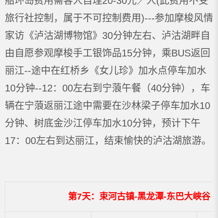
船环岛费用需客人自理20-30元／人(此费用不受
旅行社控制，属于不可控制费用)---参加摩梭风情
家访《泸沽湖博物馆》30分钟左右、泸沽湖畔自
由自愿参观摩梭手工银饰品15分钟，乘BUS返回
丽江--途中在红桥乡《女儿珍》加水点停车加水
10分钟--12：00左右到宁蒗午餐（40分钟），车
辆在宁蒗返丽江途中需要在沙林梁子停车加水10
分钟、树底金沙江停车加水10分钟，预计下午
17：00左右到达丽江，结束愉快的泸沽湖旅游。
第7天：束河古镇-黑龙潭-东巴大峡谷