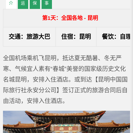
介
运
保
事
绍
输
证
项
第1天：全国各地 - 昆明
交通：旅游大巴
住宿：昆明
餐饮：自理
全国机场乘机飞昆明，抵达夏无酷暑、冬无严
寒、气候宜人素有“春城”美誉的国家级历史文化
名城昆明，安排入住酒店。或到达【昆明中国国
际旅行社永安分公司】签订正式的旅游合同后自
由活动，安排入住酒店。