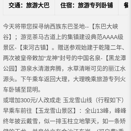
交通：旅游大巴
住宿：旅游专列卧铺
餐
今天将带您探寻纳西族东巴圣地--【东巴大峡
谷】；游览茶马古道上的集镇建设典范AAAA级
景区-【束河古镇】。赠送参观始建于乾隆二年、
两次被皇帝敕加“龙神”封号的中国名泉-【黑龙潭
公园】游泉水清澈奔腾，水草清晰可见的丽江水
源头。下午乘车返回大理，大理晚乘旅游专列火
车卧铺至昆明。
或增加300元/人改成走 玉龙雪山线（行程如下）
早乘车前往【玉龙雪山景区】：全山13峰，峰峰
终年披云戴雪，似一排玉柱立地擎天，如一条矫