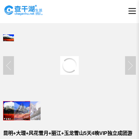
昆明+大理+风花雪月+丽江+玉龙雪山5天4晚VIP独立成团游