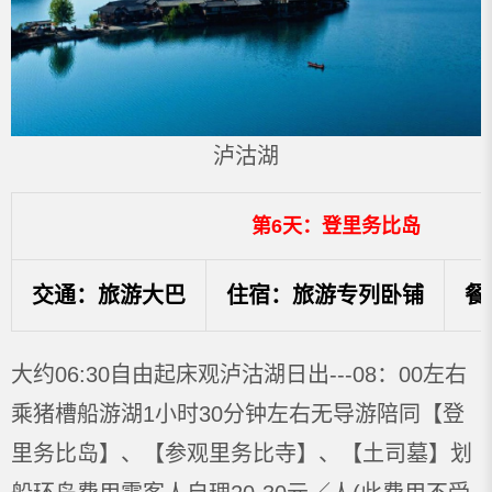
泸沽湖
第6天：登里务比岛
交通：旅游大巴
住宿：旅游专列卧铺
餐
大约06:30自由起床观泸沽湖日出---08：00左右
乘猪槽船游湖1小时30分钟左右无导游陪同【登
里务比岛】、【参观里务比寺】、【土司墓】划