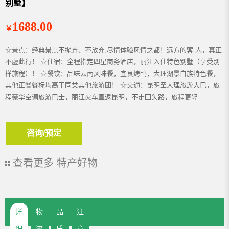
别墅】
1688.00
￥
☆景点：经典景点不抛弃、不放弃,尽情体验风情之都！远方的客 人，真正
不虚此行！ ☆住宿：全程指定四星商务酒店，丽江入住特色别墅（享受别
样旅程）！ ☆餐饮：品味云南风味餐，宜良烤鸭，大理湖景白族特色餐，
其他正餐餐标均高于同类其他旅游团！ ☆交通：昆明至大理旅游大巴，旅
程豪华空调旅游巴士，丽江火车直返昆明，不走回头路，旅程更轻
咨询/预定
查看更多
特产好物
详
物
品
注