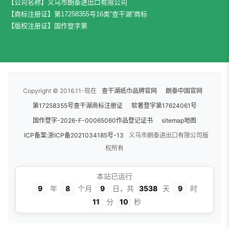
【公司名称】义乌市朗泰进出口有限公司
【商标注册证】第17258355号16类“查干湖”商标
【版权注册证】国作登字第
Copyright © 2016.11-现在
查干湖纸巾品牌官网
朗泰中国官网
第17258355号查干湖商标注册证
软著登字第17624061号
国作登字-2026-F-00065060作品登记证书
sitemap地图
ICP备案:浙ICP备2021034185号-13
义乌市朗泰进出口有限公司版
权所有
本站已运行
9
年
8
个月
9
日，共
3538
天
9
时
11
分
11
秒