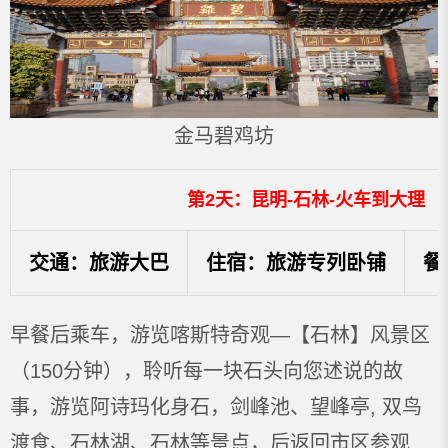
金马碧鸡坊
第2天：昆明-石林-火车到大理
交通：旅游大巴
住宿：旅游专列卧铺
餐
早餐后乘车，游览喀斯特奇观—【石林】风景区
（150分钟），聆听每一块石头向您述说的故
事，游览阿诗玛化身石，剑峰池、望峰亭, 双鸟
渡食、石林湖、石林等景点，后返回市区参观