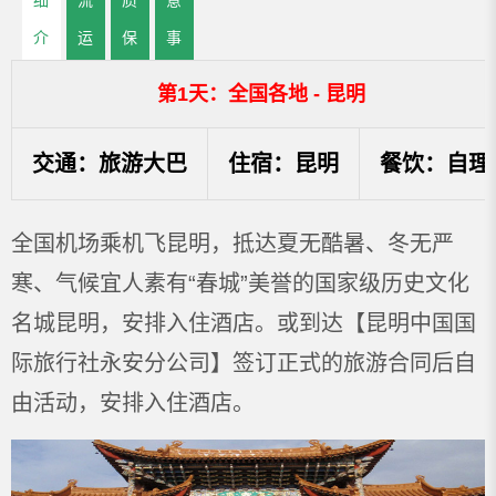
细
流
质
意
介
运
保
事
绍
输
证
项
第1天：全国各地 - 昆明
交通：旅游大巴
住宿：昆明
餐饮：自理
全国机场乘机飞昆明，抵达夏无酷暑、冬无严
寒、气候宜人素有“春城”美誉的国家级历史文化
名城昆明，安排入住酒店。或到达【昆明中国国
际旅行社永安分公司】签订正式的旅游合同后自
由活动，安排入住酒店。