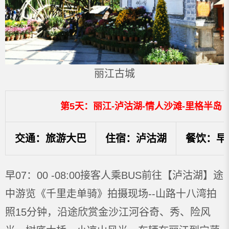
丽江古城
第5天：丽江-泸沽湖-情人沙滩-里格半岛
交通：旅游大巴
住宿：泸沽湖
餐饮：早
早07：00 -08:00接客人乘BUS前往【泸沽湖】途
中游览《千里走单骑》拍摄现场--山路十八湾拍
照15分钟，沿途欣赏金沙江河谷奇、秀、险风