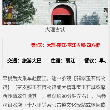
大理古城
第4天：大理-丽江-丽江古城-四方街
交通：旅游大巴
住宿：丽江
餐饮：早、
早餐后大乘车赴丽江，途中参观【翡翠玉石博物
馆】（密支那玉石博物馆或大禧珠宝玉石城或摩
西沙翡翠任选其一，参观约90分钟左右），后参
观银器店（十八里铺茶马古道文化驿站或榆园或