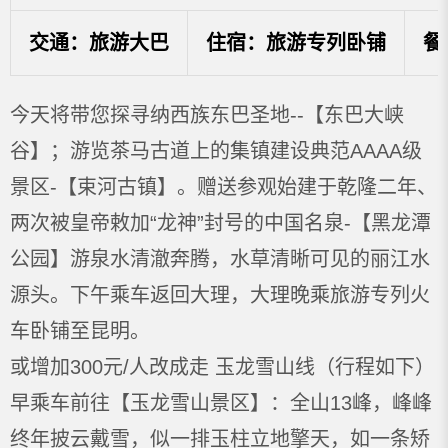
交通：旅游大巴
住宿：旅游专列卧铺
餐
今天将带您探寻纳西族东巴圣地--【东巴大峡
谷】；游览茶马古道上的集镇建设典范AAAA级
景区-【束河古镇】。赠送参观始建于乾隆二年、
两次被皇帝敕加“龙神”封号的中国名泉-【黑龙潭
公园】游泉水清澈奔腾，水草清晰可见的丽江水
源头。下午乘车返回大理，大理晚乘旅游专列火
车卧铺至昆明。
或增加300元/人改成走 玉龙雪山线（行程如下）
早乘车前往【玉龙雪山景区】：全山13峰，峰峰
终年披云戴雪，似一排玉柱立地擎天，如一条矫