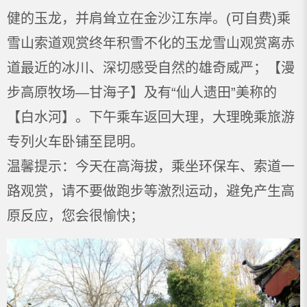
健的玉龙，并肩耸立在金沙江东岸。(可自费)乘
雪山索道观赏终年积雪不化的玉龙雪山观赏离赤
道最近的冰川、深切感受自然的雄奇威严；【漫
步高原牧场—甘海子】及有“仙人遗田”美称的
【白水河】。下午乘车返回大理，大理晚乘旅游
专列火车卧铺至昆明。
温馨提示：今天在高海拔，乘坐环保车、索道一
路观赏，请不要做跑步等激烈运动，避免产生高
原反应，您会很愉快；