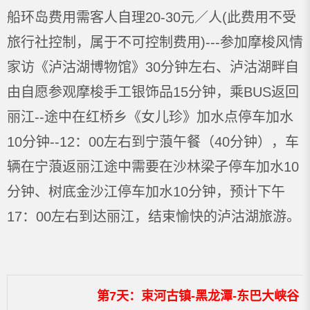
船环岛费用需客人自理20-30元／人(此费用不受
旅行社控制，属于不可控制费用)---参加摩梭风情
家访《泸沽湖博物馆》30分钟左右、泸沽湖畔自
由自愿参观摩梭手工银饰品15分钟，乘BUS返回
丽江--途中在红桥乡《女儿珍》加水点停车加水
10分钟--12：00左右到宁蒗午餐（40分钟），车
辆在宁蒗返丽江途中需要在沙林梁子停车加水10
分钟、树底金沙江停车加水10分钟，预计下午
17：00左右到达丽江，结束愉快的泸沽湖旅游。
第7天：束河古镇-黑龙潭-东巴大峡谷